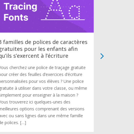
3 familles de polices de caractères
Apprenez 
gratuites pour les enfants afin
l’alphabe
qu’ils s’exercent à l’écriture
Apprenez à vo
Vous cherchez une police de traçage gratuite
Lorsque vous
pour créer des feuilles d’exercices d’écriture
écrire l’alpha
personnalisées pour vos élèves ? Une police
de faire de p
gratuite à utiliser dans votre classe, ou même
temps, plutôt
simplement pour enseigner à la maison ?
comprennent 
Vous trouverez ici quelques-unes des
d’écrire cha
meilleures options comprenant des versions
regardant le
avec ou sans lignes dans une même famille
de polices. […]