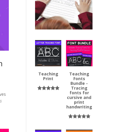
n
Teaching
Teaching
Print
Fonts
Bundle -
Tracing
fonts for
èves
Noté
13
5.00
cursive and
i
sur 5
print
handwriting
basé sur
notations
client
Noté
7
5.00
sur 5