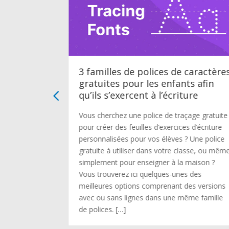
 écrire
3 familles de polices de caractère
gratuites pour les enfants afin
qu’ils s’exercent à l’écriture
’alphabet
t-petits à
Vous cherchez une police de traçage gratuite
tre plus facile
pour créer des feuilles d’exercices d’écriture
rant au fil du
personnalisées pour vos élèves ? Une police
ce qu’ils
gratuite à utiliser dans votre classe, ou mêm
simple
simplement pour enseigner à la maison ?
t en
Vous trouverez ici quelques-unes des
r […]
meilleures options comprenant des versions
avec ou sans lignes dans une même famille
de polices. […]