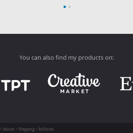
You can also find my products on:
 •
About
•
Shipping
•
Refunds