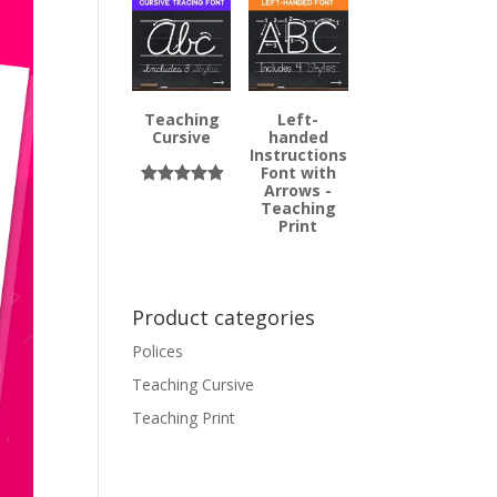
basé sur
notations
client
Teaching
Left-
Cursive
handed
Instructions
Font with
Arrows -
Noté
4
5.00
Teaching
sur 5
Print
basé sur
notations
client
Product categories
Polices
Teaching Cursive
Teaching Print